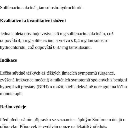
Solifenacin-sukcinát, tamsulosin-hydrochlorid
Kvalitativní a kvantitativní složení
Jedna tableta obsahuje vrstvu s 6 mg solifenacin-sukcinátu, což
odpovídá 4,5 mg solifenacinu, a vrstvu s 0,4 mg tamsulosin-
hydrochloridu, což odpovídá 0,37 mg tamsulosinu.
Indikace
Léčba středně těžkých až těžkých jímacích symptomů (urgence,
zvýšená frekvence močení) a mikčních symptomů spojených s benigní
hyperplazií prostaty (BPH) u mužů, kteří adekvátně nereagují na léčbu
monoterapií.
Režim výdeje
Před předepsáním přípravku se seznamte s úplným Souhrnem údajů o
přípravku. Přípravek je vydáván pouze na lékařský předpis.