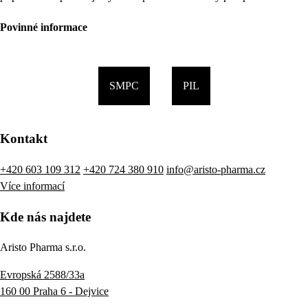
Povinné informace
SMPC
PIL
Kontakt
+420 603 109 312
+420 724 380 910
info@aristo-pharma.cz
Více informací
Kde nás najdete
Aristo Pharma s.r.o.
Evropská 2588/33a
160 00 Praha 6 - Dejvice